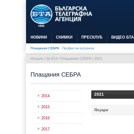
НОВИНИ
СНИМКИ
ПРЕСКЛУБ
ВИДЕО БТА
Плащания СЕБРА
Профил на купувача
Начало
/
За БТА
/
Плащания СЕБРА
/
2021
Плащания СЕБРА
2021
2014
2015
Януари
2016
2017