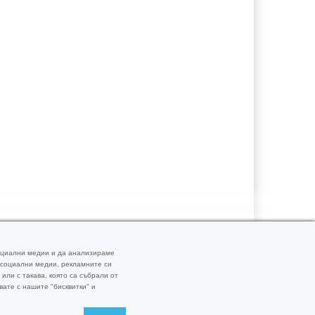
социални медии и да анализираме
и социални медии, рекламните си
или с такава, която са събрали от
вате с нашите "бисквитки" и
нтакти
RSS
Facebook
Twitter