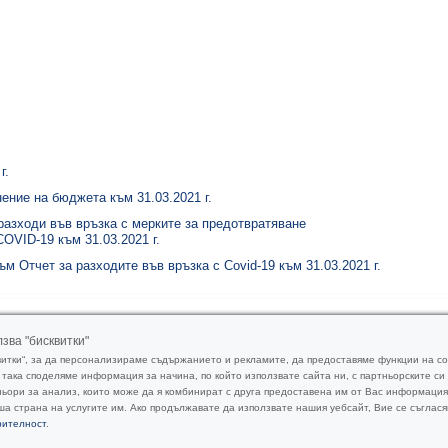
г.
ение на бюджета към 31.03.2021 г.
разходи във връзка с мерките за предотвратяване
OVID-19 към 31.03.2021 г.
м Отчет за разходите във връзка с Covid-19 към 31.03.2021 г.
зва "бисквитки"
витки“, за да персонализираме съдържанието и рекламите, да предоставяме функции на 
 така споделяме информация за начина, по който използвате сайта ни, с партньорските с
ьори за анализ, които може да я комбинират с друга предоставена им от Вас информация 
а страна на услугите им. Ако продължавате да използвате нашия уебсайт, Вие се съглася
За БТА
Профил на купувача
Политика за поверителност
Ко
рителност
.