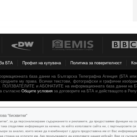
За БТА
Профил на купувача
Политика за поверителност
Ко
ормационната база данни на Българска Телеграфна Агенция (БТА или А
и сродните му права. Всички текстови, фотографски и графични изображ
го. ПОЛЗВАТЕЛИТЕ и АБОНАТИТЕ на информационната база данни на БТ
та съгласно
Общите условия
за договорите на БТА и действащото в Репу
зва "бисквитки"
витки“, за да персонализираме съдържанието и рекламите, да предоставяме функции на 
 така споделяме информация за начина, по който използвате сайта ни, с партньорските с
ьори за анализ, които може да я комбинират с друга предоставена им от Вас информация 
а страна на услугите им. Ако продължавате да използвате нашия уебсайт, Вие се съглася