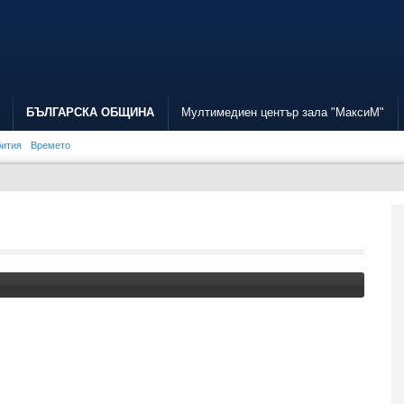
БЪЛГАРСКА ОБЩИНА
Мултимедиен център зала "МаксиМ"
бития
Времето