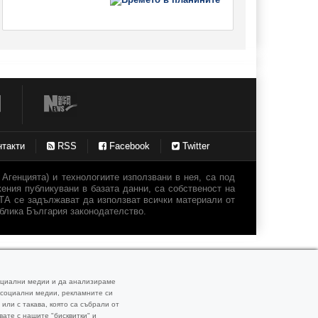
нтакти
RSS
Facebook
Twitter
генцията) и технологиите използвани в нея, са под
ения публикувани в базата данни, са собственост на
А се задължават да използват всички материали от
блика България законодателство.
социални медии и да анализираме
и социални медии, рекламните си
или с такава, която са събрали от
вате с нашите "бисквитки" и