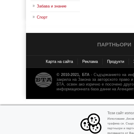
Забава и знание
Спорт
ПАРТНЬОРИ
Карта на сайта
Реклама
Продукти
© 2010-2021, БТА
- Съдържанието на инф
закрила на Закона за авторското право 
БТА, освен ако изрично е посочено дру
информационната база данни на Агенция
Този сайт изпол
Използваме „биск
трафика си. Също
партньори и партн
ползването от Ваш