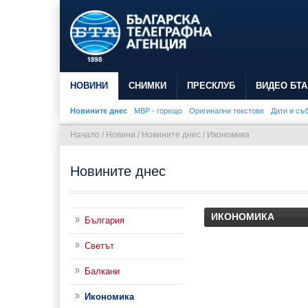
НОВИНИ
СНИМКИ
ПРЕСКЛУБ
ВИДЕО БТА
Новините днес
МВР - горещо
Оригинални текстове
Дати и съ
Начало
/
Новини
/
Новините днес
/
Икономика
Новините днес
ИКОНОМИКА
България
Светът
Балкани
Икономика