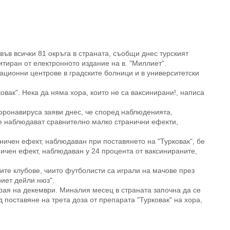
 във всички 81 окръга в страната, съобщи днес турският
тиран от електронното издание на в. "Миллиет".
ационни центрове в градските болници и в университетски
ковак". Нека да няма хора, които не са ваксинирани!, написа
коронавируса заяви днес, че според наблюденията,
се наблюдават сравнително малко странични ефекти,
ичен ефект, наблюдаван при поставянето на "Турковак", бе
ничен ефект, наблюдаван у 24 процента от ваксинираните,
те клубове, чиито футболисти са играли на мачове през
риет дейли нюз".
края на декември. Миналия месец в страната започна да се
поставяне на трета доза от препарата "Турковак" на хора,