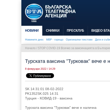
НОВИНИ
СНИМКИ
ПРЕСКЛУБ
ВИДЕО БТА
Новините днес
МВР - горещо
Оригинални текстове
Дати и съб
Начало
/
STOP COVID-19 Всичко за ваксинацията в България
Турската ваксина "Турковак" вече е 
8 февруари 2022 / 14:29
SK 14:31:01 08-02-2022
PK1352SK.025 14:31
Турция - КОВИД-19 - ваксина
Турската ваксина "Турковак" вече е налична