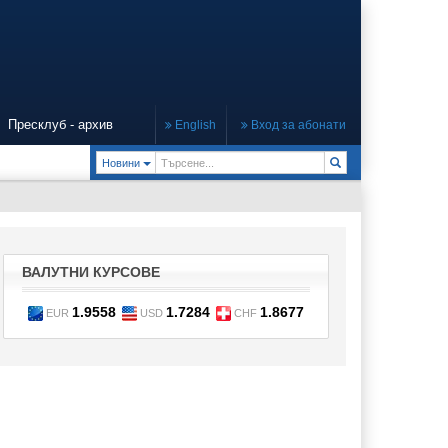
Пресклуб - архив
English
Вход за абонати
Toggle Dropdown
Новини
ВАЛУТНИ КУРСОВЕ
1.9558
1.7284
1.8677
EUR
USD
CHF