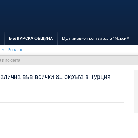
БЪЛГАРСКА ОБЩИНА
Мултимедиен център зала "МаксиМ"
ития
Времето
 и по света
налична във всички 81 окръга в Турция