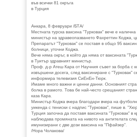
във всички 81 окръга
в Турция
Анкара, 8 февруари /БТА/
Местната турска ваксина "Турковак" вече е налична
министър на здравеопазването Фахреттин Коджа, ци
Препаратът "Турковак" се поставя в общо 95 ваксин
болници, уточни Коджа.
Вече няма окръг, в който да няма от ваксината "Тур
в Туитър здравният министър.
Проф. д-р Атеш Кара от Научния съвет за борба с 
извършени досега, след ваксиниране с "Турковак" 
информира телевизия СиЕнЕн-Тюрк.
Имаме много важни и ценни данни. Основният стран
болка в рамото. Това бе най-често срещаният стра
каза Кара.
Министър Коджа вчера благодари вчера на футболни
уикенда с тениски с надпис "Турковак", пише в. "Хю
Турция започна да поставя ваксината "Турковак" в 
наблюдава промяната на нивото на антителата след 
имунизирани с две дози ваксина на "Пфайзер".
/Нора Чолакова/