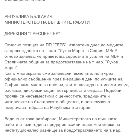
РЕПУБЛИКА БЪЛГАРИЯ
МИНИСТЕРСТВО НА ВЪНШНИТЕ РАБОТИ
ДИРЕКЦИЯ "ПРЕСЦЕНТЪР"
Относно позиция на ПП "ГЕРБ", изпратена днес до медиите,
за провеждането на т. нар. "Луков Марш" в София, МВнР
отново заявява, че приветства сериозните усилия на МВР и
Столичната община за предотвратяване на т. нар. "Луков
марш".
Както многократно сме заявявали, включително и чрез
официално съобщение през вчерашния ден, по улиците на
София няма място за прояви, които насаждат антисемитизъм,
расизъм, дискриминация, нетърпимост и омраза. Подобни
прояви са несъвместими с ценностите, традициите и
интересите на българското общество, и незаслужено
помрачават образа на Република България.
Водено от това разбиране, Министерството на външните
работи и тази година предприе всички възможни мерки на
институционално равнище за предотвратяването на т. нар.