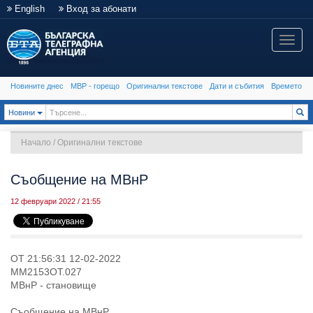
English
Вход за абонати
Toggle
naviga
Новините днес
МВР - горещо
Оригинални текстове
Дати и събития
Времето
Toggle Dropdown
Новини
Начало
/
Оригинални текстове
Съобщение на МВнР
12 февруари 2022 / 21:55
OT 21:56:31 12-02-2022
MM2153OT.027
МВнР - становище
Съобщение на МВнР