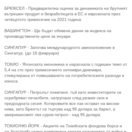
БРЮКСЕЛ - Предварителна оценка за динамиката на брутният
вътрешен продукт и безработицата в ЕС и еврозоната през
четвъртото тримесечие на 2021 година.
ВАШИНГТОН - Ще бъдат обявени данни за индекса на
производствените цени за януари.
СИНГАПУР - Започва международното авиоизложение в
Сингапур. (до 18 февруари)
ТОКИО - Японската икономика е нараснала с годишен темп от
5,4 на сто през тримесечието октомври-декември,
стимулирана от повишаването на потребителските разходи и
износа.
СИНГАПУР - Петролът поевтиня, тъй като инвеститорите се
осребряват печалбите, натрупани след резкия скок в
предходната сесия. Котировките все пак остават на високи
нива, като Брентът се търгува над 96 долара за барел, а
американският лек суров петрол - над 95 долара.
ТОКИО/НЮ ЙОРК - Акциите на Токийската фондова борса и
на Уолстрийт силно поевтиняха заради опасенията от война в