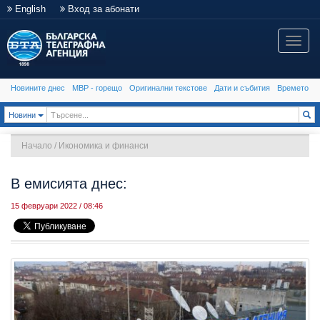
English
Вход за абонати
Toggle
naviga
Новините днес
МВР - горещо
Оригинални текстове
Дати и събития
Времето
Toggle Dropdown
Новини
Начало
/
Икономика и финанси
В емисията днес:
15 февруари 2022 / 08:46