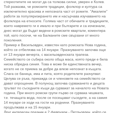
стереотипите не могат да са толкова силни, уверен е Колев.
Той разказва, че ромските традиции, фолклор и култура са
изключително красива и непозната част от ромите. "Амалипе"
работи за популяризирането им и насърчава изучаването на
фолклора на етносите. Голяма част от обичаите и традициите,
които навремето ги е имало и при българите и са изчезнали,
днес могат да бъдат видени в ромските квартали, коментира
той, като посочи, че на Балканите сме свързани от много
поколения.
Пример е Васильовден, известен като ромската Нова година,
който се отбелязва на 14 януари. Празнуването започва още
от 13 януари вечерта, с васильовденската трапеза.
Семейството се събира около обща маса, която преди е била
ниска обредна синия. Това е може би единствената вечер,
когато не се приема за добре да влезе непознат в къщата.
Слага се баница, има и пита, която родителите разчупват.
Целува се ръка, прикажда се и членовете на семейството си
дават опрощение. В полунощ започва сурвакането и децата
тръгват по съседните къщи да сурвакат за началото на Новата
година. При много ромски групи първо се сурвака чешмата,
т.е. течащата вода, после се посещават съседите, а на самия
14 януари се ходи на гости на роднини. Празнуването
продължава и на 15 януари.
Друг интересен празник е 2 февруари - Петльовден, който се