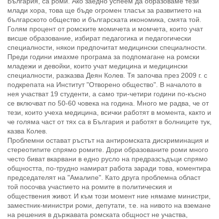
България, са роми. Ако заедно успеем да образоваме тези
млади хора, това ще бъде огромен тласък за развитието на
българското общество и българската икономика, смята той.
Голям процент от ромските момичета и момчета, които учат
висше образование, избират педагогика и педагогически
специалности, някои предпочитат медицински специалности.
Преди години имахме програма за подпомагане на ромски
младежи и девойки, които учат медицина и медицински
специалности, разказва Деян Колев. Тя започва през 2009 г. с
подкрепата на Институт "Отворено общество". В началото в
нея участват 19 студенти, а само три-четири години по-късно
се включват по 50-60 човека на година. Много ме радва, че от
тези, които учеха медицина, всички работят в момента, както и
че голяма част от тях са в България и работят в болниците тук,
казва Колев.
Проблемни остават ръстът на антиромската дискриминация и
стереотипите спрямо ромите. Дори образованите роми много
често биват вкарвани в едно русло на предразсъдъци спрямо
общността, по-трудно намират работа заради това, коментира
председателят на "Амалипе". Като друга проблемна област
той посочва участието на ромите в политическия и
обществения живот. И към този момент ние нямаме министри,
заместник-министри роми, депутати, т.е. на нивото на вземане
на решения в държавата ромската общност не участва,