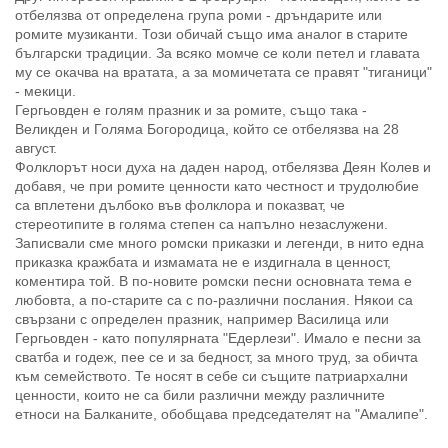
отбелязва от определена група роми - дръндарите или
ромите музиканти. Този обичай също има аналог в старите
български традиции. За всяко момче се коли петел и главата
му се окачва на вратата, а за момичетата се правят "тиганици"
- мекици.
Гергьовден е голям празник и за ромите, също така -
Великден и Голяма Богородица, който се отбелязва на 28
август.
Фолклорът носи духа на даден народ, отбелязва Деян Колев и
добавя, че при ромите ценности като честност и трудолюбие
са вплетени дълбоко във фолклора и показват, че
стереотипите в голяма степен са напълно незаслужени.
Записвали сме много ромски приказки и легенди, в нито една
приказка кражбата и измамата не е издигнала в ценност,
коментира той. В по-новите ромски песни основната тема е
любовта, а по-старите са с по-различни послания. Някои са
свързани с определен празник, например Василица или
Гергьовден - като популярната "Едерлези". Имало е песни за
сватба и годеж, пее се и за бедност, за много труд, за обичта
към семейството. Те носят в себе си същите патриархални
ценности, които не са били различни между различните
етноси на Балканите, обобщава председателят на "Амалипе".