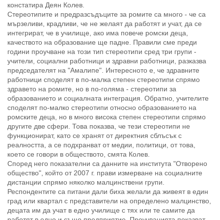
констатира Деян Колев.
Стереотипите и предразсъдъците за ромите са много - че са
мързеливи, крадливи, че не желаят да работят и учат, да се
интегрират, че в училище, ако има повече ромски деца,
качеството на образование ще падне. Правили сме преди
години проучване на този тип стереотипи сред три групи -
учители, социални работници и здравни работници, разказва
председателят на "Амалипе". Интересното е, че здравните
работници споделят в по-малка степен стереотипи спрямо
здравето на ромите, но в по-голяма - стереотипи за
образованието и социалната интеграция. Обратно, учителите
споделят по-малко стереотипи относно образованието на
ромските деца, но в много висока степен стереотипи спрямо
другите две сфери. Това показва, че тези стереотипи не
функционират, като се хранят от директния сблъсък с
реалността, а се подхранват от медии, политици, от това,
което се говори в обществото, смята Колев.
Според него показателни са данните на института "Отворено
общество", който от 2007 г. прави измерване на социалните
дистанции спрямо няколко малцинствени групи.
Респондентите са питани дали биха желали да живеят в един
град или квартал с представители на определено малцинство,
децата им да учат в едно училище с тях или те самите да
работят в едно и също предприятие. Проучванията показват,