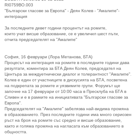
RI0759BO.003
"Български гласове за Европа" - Деян Колев - "Амалипе"-
интеграция
За последните девет години процентът на ромите,
които учат висше образование, се е увеличил шест пъти,
отчита председателят на "Амалипе"
София, 16 февруари (Лора Метанова, БТА)
Процесът на интеграция на ромите в последните години дава
резултати, коментира за БТА Деян Колев, председател на
Центъра за междуетнически диалог и толерантност "Амалипе".
Колев е един от участниците в дискусията на БТА, посветена
на подкрепата за ромите и уязвимите групи. Форумът ще
започне на 17 февруари от 10:00 часа в Пресклуба на БТА в
Сливен и е в рамките на инициативата "Български гласове за
Европа".
Председателят на "Амалипе" забелязва най-видима промяна
в образованието. През последните години има много сериозен
ръст на броя на ромите със средно и висше образование,
както и голяма промяна на нагласата към образованието в
общността.