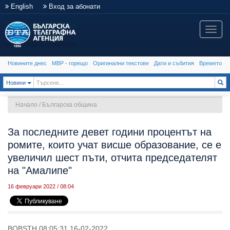
English
Вход за абонати
Toggle
naviga
Новините днес
МВР - горещо
Оригинални текстове
Дати и събития
Времето
Toggle Dropdown
Новини
Начало
/
Българска община
За последните девет години процентът на
ромите, които учат висше образование, се е
увеличил шест пъти, отчита председателят
на "Амалипе"
16 февруари 2022 / 08:04
BOBSTH 08:05:31 16-02-2022