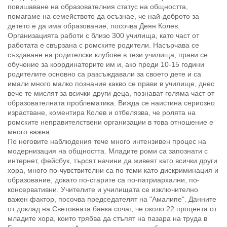
повишаване на образователния статус на общността,
помагаме на семейството да осъзнае, че най-доброто за
детето е да има образование, посочва Деян Колев.
Организацията работи с близо 300 училища, като част от
работата е свързана с ромските родители. Насърчава се
създаване на родителски клубове в тези училища, прави се
обучение за координаторите им и, ако преди 10-15 години
родителите основно са разсъждавали за своето дете и са
имали много малко познание какво се прави в училище, днес
вече те мислят за всички други деца, познават голяма част от
образователната проблематика. Вижда се наистина сериозно
израстване, коментира Колев и отбелязва, че ролята на
ромските неправителствени организации в това отношение е
много важна.
По неговите наблюдения тече много интензивен процес на
модернизация на общността. Младите роми са запознати с
интернет, фейсбук, търсят начини да живеят като всички други
хора, много по-чувствителни са по теми като дискриминация и
образование, докато по-старите са по-патриархални, по-
консервативни. Учителите и училищата се изключително
важен фактор, посочва председателят на "Амалипе". Данните
от доклад на Световната банка сочат, че около 22 процента от
младите хора, които трябва да стъпят на пазара на труда в