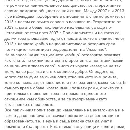
че ромите са най-нежеланото малцинство, т.е. стереотипите
спрямо ромската общност са най-силни. Между 2007 г. и 2013
г. се наблюдава подобрение в отношението спрямо ромите, от
2013 г. насам се отчита сериозно влошаване. Резултатите от
2019 г., когато беше последното изследване, са още по-
негативни от тези през 2007 г. При анализите ни на какво се
дължи това влошаване, едно от нещата, които е видимо, че от
2013 г. навлезе крайно националистическа реторика сред
политиците, коментира председателят на "Амалипе".
На въпроса "какви са циганите изобщо" отговорите показват
изключително силни негативни стереотипи, а попитани "какви
са циганите в твоето село", много от хората казват, че на тях
може да се разчита и с тях се живее добре. Определено,
когато става дума за личен опит, отношението към ромите,
които се познават, отношението е по-позитивно, казва Колев. В
същото време обаче, когато имаш познати роми, с които си в
приятелски отношения, това не променя цялостното
отношение към общността, а те са възприемани като
изключение от правилото.
Все пак личният опит води до намаляване на антагонизма и е
важно да се насърчават всички програми за десегрегация в
образованието, т.е. в една и съща класна стая да учат и
ромчета, и българчета. Когато имаш съученици и колеги роми,