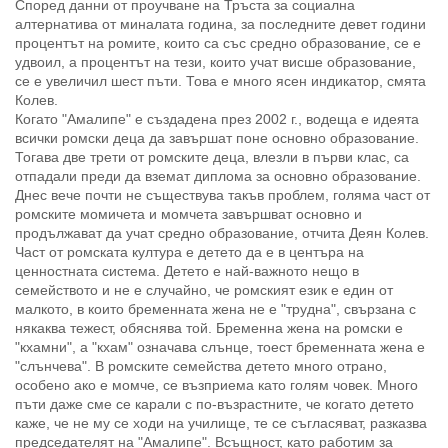
Според данни от проучване на Тръста за социална
алтернатива от миналата година, за последните девет години
процентът на ромите, които са със средно образование, се е
удвоил, а процентът на тези, които учат висше образование,
се е увеличил шест пъти. Това е много ясен индикатор, смята
Колев.
Когато "Амалипе" е създадена през 2002 г., водеща е идеята
всички ромски деца да завършат поне основно образование.
Тогава две трети от ромските деца, влезли в първи клас, са
отпадали преди да вземат диплома за основно образование.
Днес вече почти не съществува такъв проблем, голяма част от
ромските момичета и момчета завършват основно и
продължават да учат средно образование, отчита Деян Колев.
Част от ромската култура е детето да е в центъра на
ценностната система. Детето е най-важното нещо в
семейството и не е случайно, че ромският език е един от
малкото, в които бременната жена не е "трудна", свързана с
някаква тежест, обяснява той. Бременна жена на ромски е
"кхамни", а "кхам" означава слънце, тоест бременната жена е
"слънчева". В ромските семейства детето много отрано,
особено ако е момче, се възприема като голям човек. Много
пъти даже сме се карали с по-възрастните, че когато детето
каже, че не му се ходи на училище, те се съгласяват, разказва
председателят на "Амалипе". Всъщност, като работим за