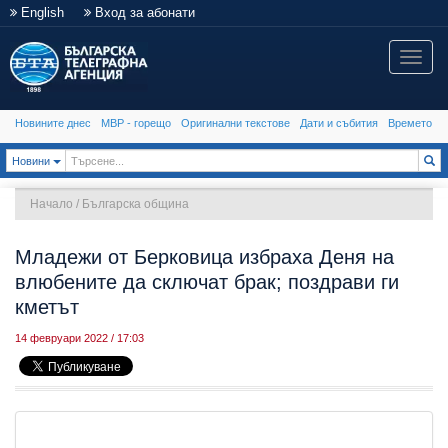
English
Вход за абонати
Toggle
naviga
Новините днес
МВР - горещо
Оригинални текстове
Дати и събития
Времето
Toggle Dropdown
Новини
Начало
/
Българска община
Младежи от Берковица избраха Деня на
влюбените да сключат брак; поздрави ги
кметът
14 февруари 2022 / 17:03