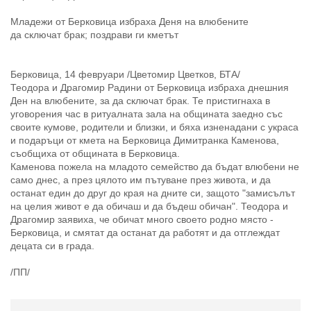
Младежи от Берковица избраха Деня на влюбените
да сключат брак; поздрави ги кметът
Берковица, 14 февруари /Цветомир Цветков, БТА/
Теодора и Драгомир Радини от Берковица избраха днешния
Ден на влюбените, за да сключат брак. Те пристигнаха в
уговорения час в ритуалната зала на общината заедно със
своите кумове, родители и близки, и бяха изненадани с украса
и подаръци от кмета на Берковица Димитранка Каменова,
съобщиха от общината в Берковица.
Каменова пожела на младото семейство да бъдат влюбени не
само днес, а през цялото им пътуване през живота, и да
останат един до друг до края на дните си, защото "замисълът
на целия живот е да обичаш и да бъдеш обичан". Теодора и
Драгомир заявиха, че обичат много своето родно място -
Берковица, и смятат да останат да работят и да отглеждат
децата си в града.
/ПП/