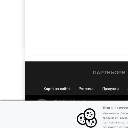
ПАРТНЬОРИ
Карта на сайта
Реклама
Продукти
© 2010-2021, БТА
- Съдържанието на инф
закрила на Закона за авторското право 
Този сайт изпол
БТА, освен ако изрично е посочено дру
Използваме „биск
информационната база данни на Агенция
трафика си. Също
партньори и партн
ползването от Ваш