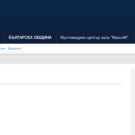
БЪЛГАРСКА ОБЩИНА
Мултимедиен център зала "МаксиМ"
ития
Времето