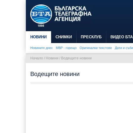
НОВИНИ
СНИМКИ
ПРЕСКЛУБ
ВИДЕО БТА
Новините днес
МВР - горещо
Оригинални текстове
Дати и съб
Начало
/
Новини
/
Водещите новини
Водещите новини