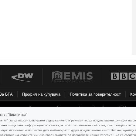
За БТА
Профил на купувача
Политика за поверителност
Ко
ормационната база данни на Българска Телеграфна Агенция (БТА или А
и сродните му права. Всички текстови, фотографски и графични изображ
зва "бисквитки"
го. ПОЛЗВАТЕЛИТЕ и АБОНАТИТЕ на информационната база данни на БТ
витки“, за да персонализираме съдържанието и рекламите, да предоставяме функции на 
та съгласно
Общите условия
за договорите на БТА и действащото в Репу
 така споделяме информация за начина, по който използвате сайта ни, с партньорските с
ьори за анализ, които може да я комбинират с друга предоставена им от Вас информация 
а страна на услугите им. Ако продължавате да използвате нашия уебсайт, Вие се съглася