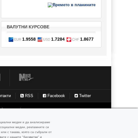
ВАЛУТНИ КУРСОВЕ
1.9558
1.7284
1.8677
EUR
USD
CHF
нтакти
RSS
Facebook
Twitter
генцията) и технологиите използвани в нея, са под
ения публикувани в базата данни, са собственост на
А се задължават да използват всички материали от
социални медии и да анализираме
блика България законодателство.
и социални медии, рекламните си
или с такава, която са събрали от
вате с нашите "бисквитки" и